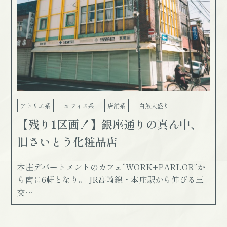
アトリエ系
オフィス系
店舗系
白飯大盛り
【残り1区画！】銀座通りの真ん中、
旧さいとう化粧品店
本庄デパートメントのカフェ“WORK+PARLOR”か
ら南に6軒となり。 JR高崎線・本庄駅から伸びる三
交…