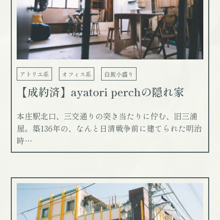
アトリエ系
オフィス系
白飯小盛り
【成約済】ayatori perchの隠れ家
本庄駅北口、三交通りの突き当たりに佇む、旧三浦
屋。築136年の、なんと日清戦争前に建てられた明治
時…