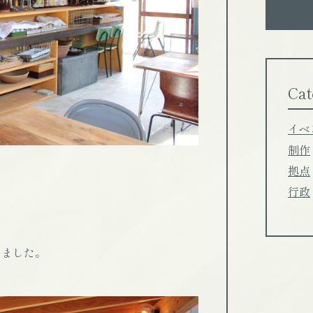
Cat
イベ
制作
拠点
行政
しました。