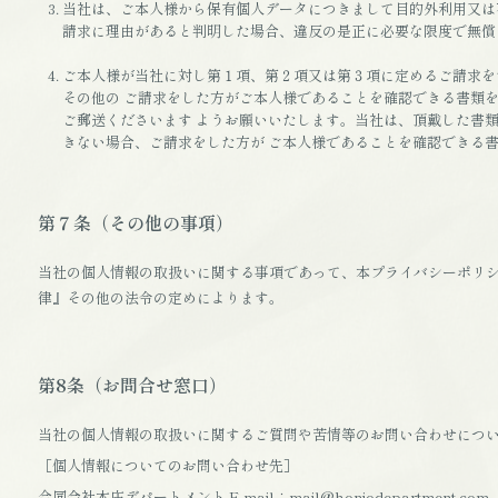
当社は、ご本人様から保有個人データにつきまして目的外利用又は
請求に理由があると判明した場合、違反の是正に必要な限度で無償
ご本人様が当社に対し第１項、第２項又は第３項に定めるご請求を
その他の ご請求をした方がご本人様であることを確認できる書類
ご郵送くださいます ようお願いいたします。当社は、頂戴した書
きない場合、ご請求をした方が ご本人様であることを確認できる
第７条（その他の事項）
当社の個人情報の取扱いに関する事項であって、本プライバシーポリ
律』その他の法令の定めによります。
第8条（お問合せ窓口）
当社の個人情報の取扱いに関するご質問や苦情等のお問い合わせにつ
［個人情報についてのお問い合わせ先］
合同会社本庄デパートメント E-mail：mail@honjodepartment.com