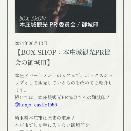
2024年06月13日
【BOX SHOP：本庄城観光PR協
会の御城印】
本庄デパートメントのカフェで、ボックスショ
ップとして販売しているものを改めてご紹介し
ます。
続いては、本庄城観光PR協会さんの御城印！
@honjo_castle1556
埼玉県本庄市は歴史の宝庫！
本庄市でしか手に入らない御城印を