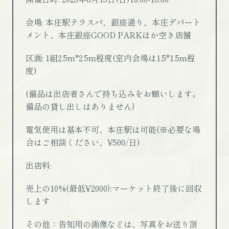
会場: 本庄駅テラスバ、銀座通り、本庄デパート
メント、本庄銀座GOOD PARKほか空き店舗
区画: 1組2.5m*2.5m程度(室内会場は1.5*1.5m程
度)
(備品は出店者さんで持ち込みをお願いします。
備品の貸し出しはありません)
電気使用は基本不可、本庄駅は可能(※必要な場
合はご相談ください、¥500/日)
出店料:
売上の10%(最低¥2000):マーケット終了後に回収
します
その他：告知用の画像などは、写真をお送り頂