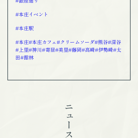
#銀座通り
#本庄イベント
#本庄駅
#本庄
#本庄カフェ
#クリームソーダ
#熊谷
#深谷
#上里
#神川
#寄居
#美里
#藤岡
#高崎
#伊勢崎
#太
田
#館林
ニュース