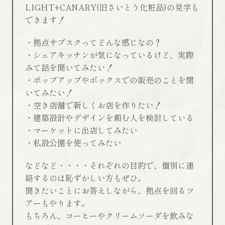
LIGHT+CANARY(旧さいとう化粧品)の見学も
できます！
・拠点サブスクってどんな感じなの？
・シェアキッチンが気になっているけど、実際
みて話を聞いてみたい！
・ポップアップやボックスでの販売のことを聞
いてみたい！
・空き店舗で新しくお店を作りたい！
・建築設計やデザインを頼む人を検討している
・マーケットに出店してみたい
・私設公園を使ってみたい
などなど・・・・それぞれの目的で、個別に連
絡するのは恥ずかしい方もぜひ。
聞きたいことにお答えしながら、拠点を回るツ
アーもやります。
もちろん、コーヒーやクリームソーダを飲みな