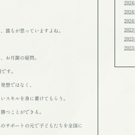
202
202
202
202
と、誰もが思っていますよね。
202
202
る、お月謝の疑問。
円です。
な発想ではなく、
しいスキルを身に着けてもらう。
。勝つことができる。
んのサポートの元で子どもたちを全国に