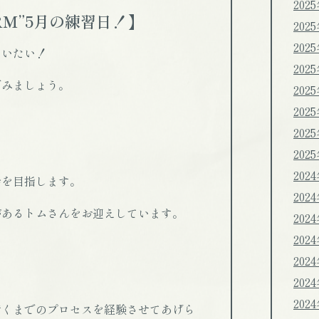
202
RM”5月の練習日！】
202
202
らいたい！
202
でみましょう。
202
202
202
202
202
会を目指します。
202
があるトムさんをお迎えしています。
202
202
202
202
202
行くまでのプロセスを経験させてあげら