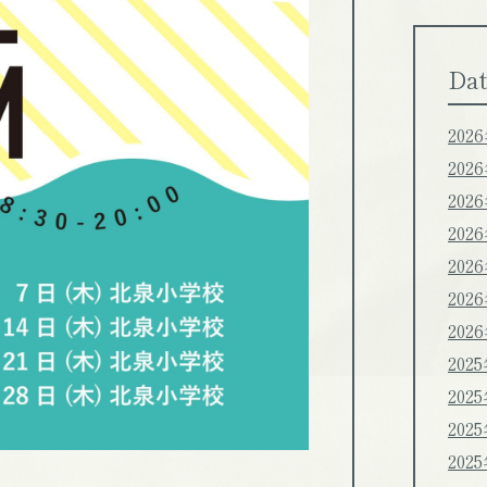
Dat
202
202
202
202
202
202
202
202
202
202
202